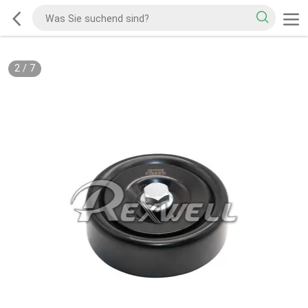
2
/
7