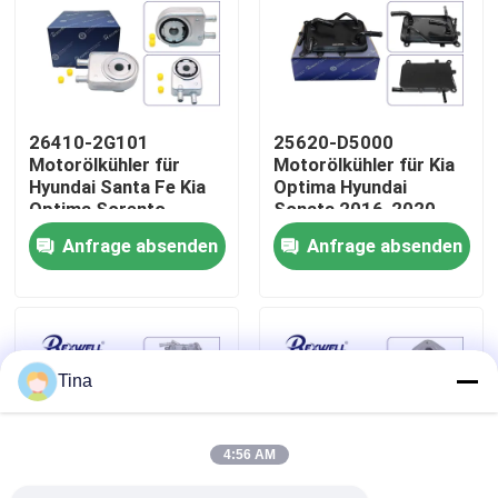
Über uns
Werksbesichtigung
26410-2G101
25620-D5000
Motorölkühler für
Motorölkühler für Kia
Hyundai Santa Fe Kia
Optima Hyundai
Qualitätskontrolle
Optima Sorento
Sonata 2016-2020
Anfrage absenden
Anfrage absenden
Kontaktiere uns
Nachrichten
Tina
Fälle
4:56 AM
Bitte um ein Angebot