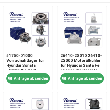
51750-01000
26410-2S010 26410-
Vorradnahtlager für
2S000 Motorölkühler
Hyundai Sonata
für Hyundai Santa Fe
Elantra Kia Soul
Tucson Kia Sorento
Zu Hause
Anfrage absenden
Anfrage absenden
Produkte
Videos