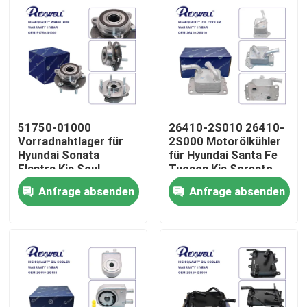
51750-01000
26410-2S010 26410-
Vorradnahtlager für
2S000 Motorölkühler
Hyundai Sonata
für Hyundai Santa Fe
Elantra Kia Soul
Tucson Kia Sorento
Anfrage absenden
Anfrage absenden
Zu Hause
Produkte
Videos