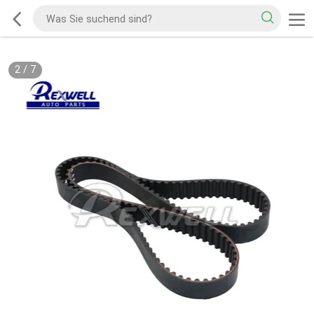
2
/
7