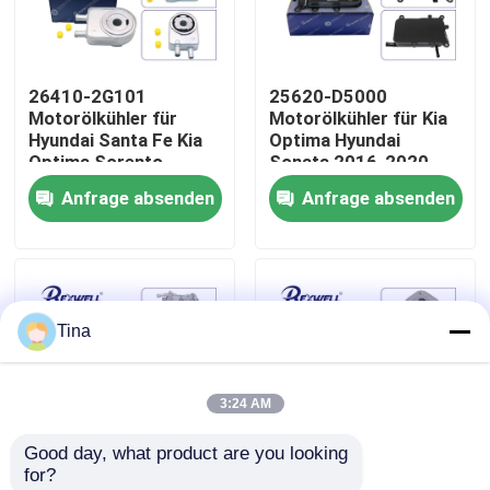
Über uns
26410-2G101
25620-D5000
Motorölkühler für
Motorölkühler für Kia
Werksbesichtigung
Hyundai Santa Fe Kia
Optima Hyundai
Optima Sorento
Sonata 2016-2020
Anfrage absenden
Anfrage absenden
Qualitätskontrolle
Kontaktiere uns
Tina
Nachrichten
3:24 AM
Fälle
Good day, what product are you looking 
for?
Bitte um ein Angebot
25610-L0010
25100-02577 25100-