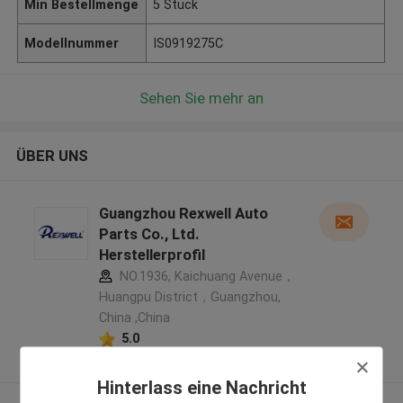
Min Bestellmenge
5 Stück
Modellnummer
IS0919275C
Sehen Sie mehr an
ÜBER UNS
Guangzhou Rexwell Auto
Parts Co., Ltd.
Herstellerprofil
NO.1936, Kaichuang Avenue，
Huangpu District，Guangzhou,
China ,China
5.0
Überprüfter Lieferant
Hinterlass eine Nachricht