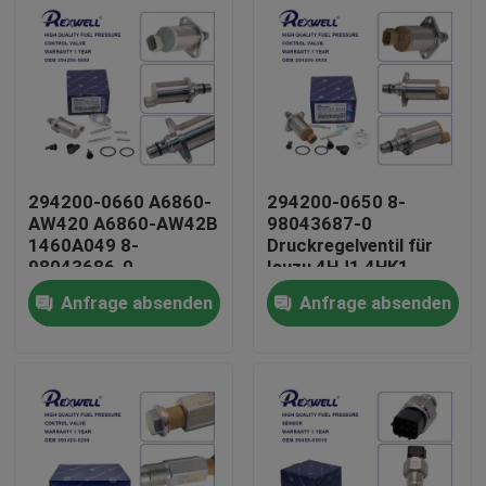
294200-0660 A6860-
294200-0650 8-
AW420 A6860-AW42B
98043687-0
1460A049 8-
Druckregelventil für
98043686-0
Isuzu 4HJ1 4HK1
Saugsteuerungsventil
6HK1
Anfrage absenden
Anfrage absenden
für Nissan Almera
Navara NP300 X-Trail
Zu Hause
Primera Mitsubishi
Produkte
Videos