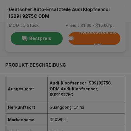
Deutscher Auto-Ersatzteile Audi Klopfsensor
IS0919275C ODM
MOQ：5 Stück
Preis：$1.00 - $15.00/pieces
Kontaktieren Sie
Bestpreis
uns
PRODUKT-BESCHREIBUNG
Audi-Klopfsensor IS0919275C
,
Ausgesucht:
ODM Audi-Klopfsensor
,
IS0919275C
Herkunftsort
Guangdong, China
Markenname
REXWELL