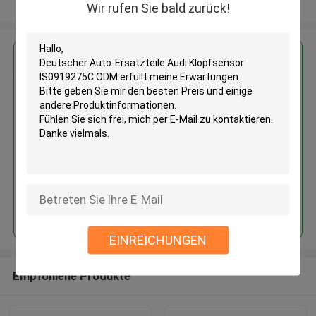
Sehen Sie mehr an
Wir rufen Sie bald zurück!
Erhalten Sie den besten Preis für
Deutscher Auto-Ersatzteile Audi
Klopfsensor IS0919275C ODM
Fortsetzen
EINREICHUNGEN
Empfohlene Produkte