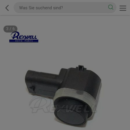
3
/
6