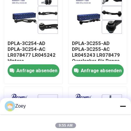
Über uns
Werksbesichtigung
DPLA-3C254-AD
DPLA-3C255-AD
DPLA-3C254-AC
DPLA-3C255-AC
Qualitätskontrolle
LR078477 LR045242
LR045243 LR078479
Hintere
Querlenker für Range
Frontuntersteuerung
Rover Land Rover
Anfrage absenden
Anfrage absenden
Kontaktiere uns
für Range Rover Land
Rover
Nachrichten
Zoey
Fälle
9:55 AM
Bitte um ein Angebot