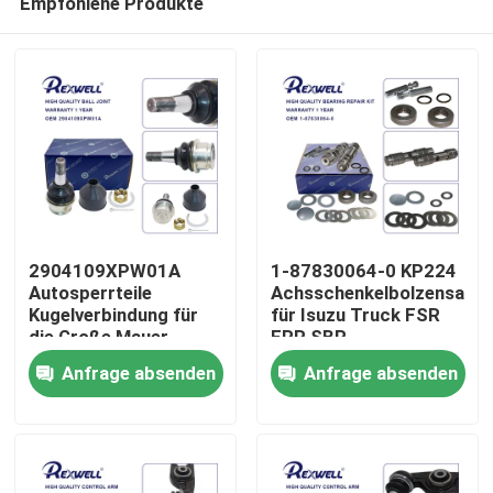
Empfohlene Produkte
2904109XPW01A
1-87830064-0 KP224
Autosperrteile
Achsschenkelbolzensatz
Kugelverbindung für
für Isuzu Truck FSR
die Große Mauer
FRR SBR
Zu Hause
Anfrage absenden
Anfrage absenden
Produkte
Videos