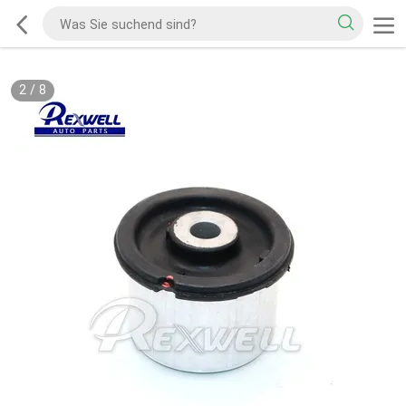
2
/
8