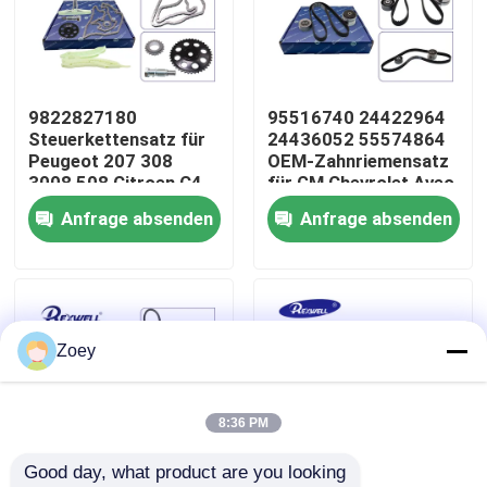
Über uns
9822827180
95516740 24422964
Werksbesichtigung
Steuerkettensatz für
24436052 55574864
Peugeot 207 308
OEM-Zahnriemensatz
3008 508 Citroen C4
für GM Chevrolet Aveo
Qualitätskontrolle
C5
Opel Astra Vauxhall
Anfrage absenden
Anfrage absenden
Kontaktiere uns
Nachrichten
Zoey
Fälle
8:36 PM
Good day, what product are you looking 
Bitte um ein Angebot