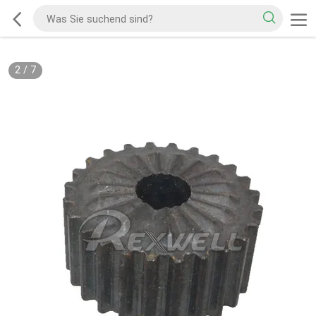
2
/
7