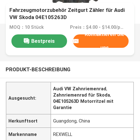
Fahrzeugmotorzubehör Zeitgurt Zähler für Audi
VW Skoda 04E105263D
MOQ：10 Stück
Preis：$4.00 - $14.00/pieces
Kontaktieren Sie
Bestpreis
uns
PRODUKT-BESCHREIBUNG
Audi VW Zahnriemenrad
,
Zahnriemenrad für Skoda
,
Ausgesucht:
04E105263D Motorritzel mit
Garantie
Herkunftsort
Guangdong, China
Markenname
REXWELL