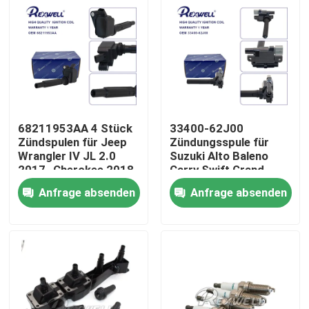
68211953AA 4 Stück
33400-62J00
Zündspulen für Jeep
Zündungsspule für
Wrangler IV JL 2.0
Suzuki Alto Baleno
2017- Cherokee 2018
Carry Swift Grand
Alfa Romeo 2.0
Vitara Ignis Wagon
Anfrage absenden
Anfrage absenden
Liana 2009-2012
Zu Hause
Produkte
Videos