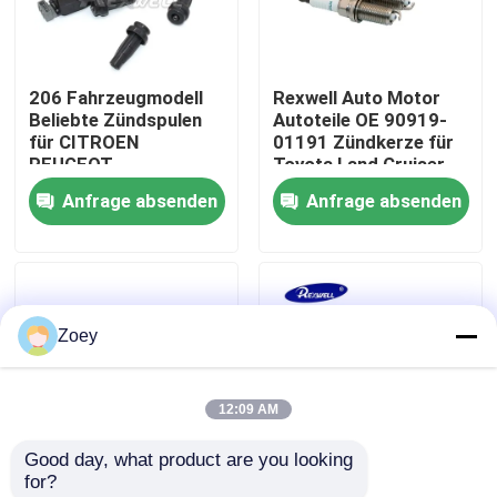
Über uns
206 Fahrzeugmodell
Rexwell Auto Motor
Beliebte Zündspulen
Autoteile OE 90919-
Werksbesichtigung
für CITROEN
01191 Zündkerze für
PEUGEOT
Toyota Land Cruiser
9636337880 597099
HILUX
Anfrage absenden
Anfrage absenden
Qualitätskontrolle
Kontaktiere uns
Zoey
Nachrichten
12:09 AM
Fälle
Good day, what product are you looking 
for?
Bitte um ein Angebot
Top-Lieferanten von
Auto Iridium