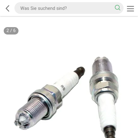
2
/
6