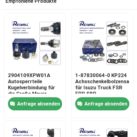
Empfohlene Produkte
2904109XPW01A
1-87830064-0 KP224
Autosperrteile
Achsschenkelbolzensatz
Kugelverbindung für
für Isuzu Truck FSR
die Große Mauer
FRR SBR
Zu Hause
Anfrage absenden
Anfrage absenden
Produkte
Videos