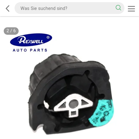
2
/
6