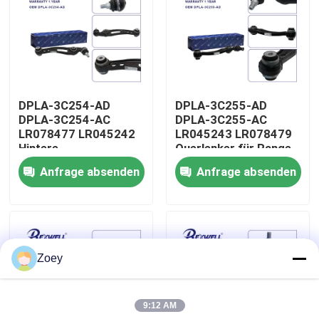
Über uns
Werksbesichtigung
DPLA-3C254-AD
DPLA-3C255-AD
DPLA-3C254-AC
DPLA-3C255-AC
Qualitätskontrolle
LR078477 LR045242
LR045243 LR078479
Hintere
Querlenker für Range
Frontuntersteuerung
Rover Land Rover
Anfrage absenden
Anfrage absenden
Kontaktiere uns
für Range Rover Land
Rover
Nachrichten
Zoey
Fälle
9:12 AM
Bitte um ein Angebot