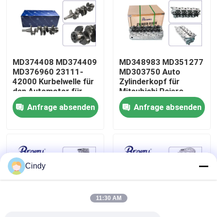
Über uns
Werksbesichtigung
MD374408 MD374409
MD348983 MD351277
MD376960 23111-
MD303750 Auto
42000 Kurbelwelle für
Zylinderkopf für
Qualitätskontrolle
den Automotor für
Mitsubishi Pajero
den Mitsubishi Pajero
L300 Montero 4D56T
Anfrage absenden
Anfrage absenden
L200 Montero 4D56T
D4BH D4BA
Kontaktiere uns
Hyundai D4BH D4BA
Nachrichten
Cindy
Fälle
11:30 AM
Bitte um ein Angebot