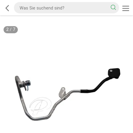
2
/
7