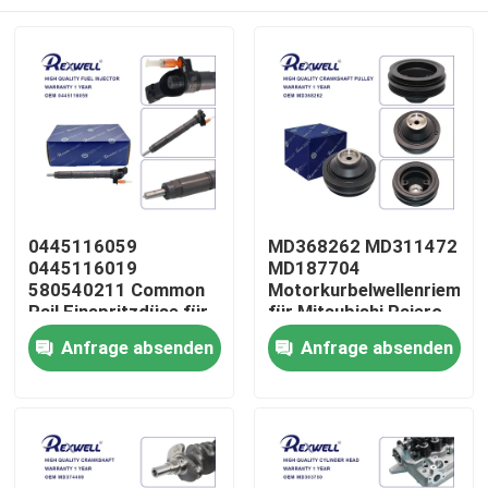
0445116059
MD368262 MD311472
0445116019
MD187704
580540211 Common
Motorkurbelwellenriemen
Rail Einspritzdüse für
für Mitsubishi Pajero
Iveco Fiat
6G72 6G74 L200
Zu Hause
Anfrage absenden
Anfrage absenden
Produkte
Videos