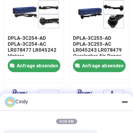
Über uns
Werksbesichtigung
DPLA-3C254-AD
DPLA-3C255-AD
DPLA-3C254-AC
DPLA-3C255-AC
LR078477 LR045242
LR045243 LR078479
Qualitätskontrolle
Hintere
Querlenker für Range
Frontuntersteuerung
Rover Land Rover
Anfrage absenden
Anfrage absenden
für Range Rover Land
Kontaktiere uns
Rover
Nachrichten
Cindy
Fälle
5:19 AM
Bitte um ein Angebot