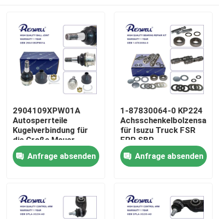
2904109XPW01A
1-87830064-0 KP224
Autosperrteile
Achsschenkelbolzensatz
Kugelverbindung für
für Isuzu Truck FSR
die Große Mauer
FRR SBR
Zu Hause
Anfrage absenden
Anfrage absenden
Produkte
Videos