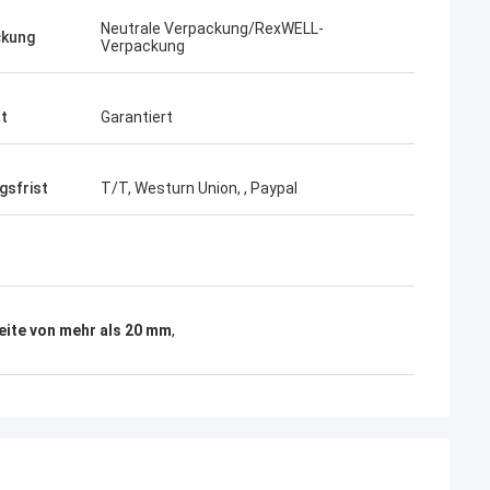
Neutrale Verpackung/RexWELL-
ckung
Verpackung
ät
Garantiert
gsfrist
T/T, Westurn Union, , Paypal
reite von mehr als 20 mm
,