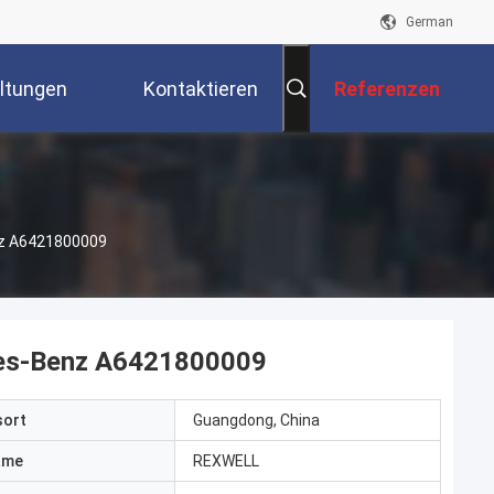
German
ltungen
Kontaktieren
Referenzen
Sie Uns
enz A6421800009
edes-Benz A6421800009
sort
Guangdong, China
ame
REXWELL