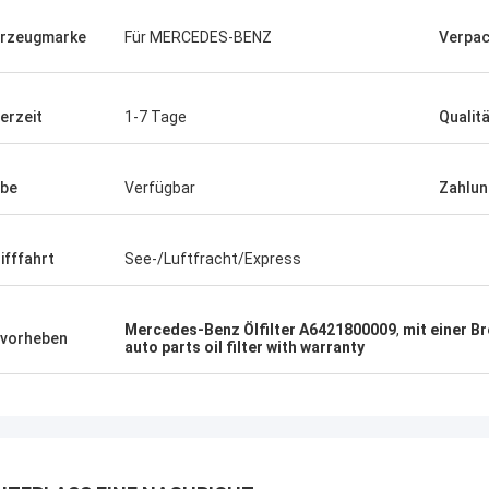
rzeugmarke
Für MERCEDES-BENZ
Verpa
ferzeit
1-7 Tage
Qualit
be
Verfügbar
Zahlun
ifffahrt
See-/Luftfracht/Express
Mercedes-Benz Ölfilter A6421800009
,
mit einer B
vorheben
auto parts oil filter with warranty