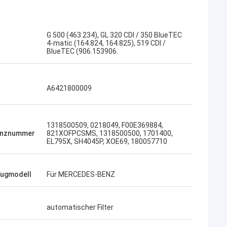
G 500 (463.234), GL 320 CDI / 350 BlueTEC
4-matic (164.824, 164.825), 519 CDI /
BlueTEC (906.153906.
A6421800009
1318500509, 0218049, F00E369884,
enznummer
821XOFPCSMS, 1318500500, 1701400,
EL795X, SH4045P, XOE69, 180057710
eugmodell
Für MERCEDES-BENZ
automatischer Filter