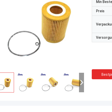
Min Best
Preis
Verpacku
Versorgun
Bestpr