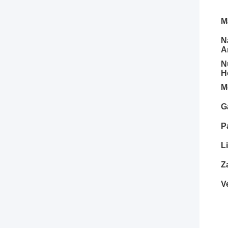
M
N
A
N
H
M
G
P
L
Z
V