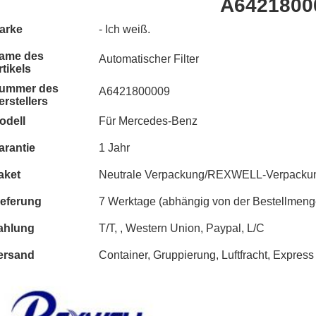
A6421800
arke
- Ich weiß.
ame des
Automatischer Filter
rtikels
ummer des
A6421800009
erstellers
odell
Für Mercedes-Benz
arantie
1 Jahr
aket
Neutrale Verpackung/REXWELL-Verpack
ieferung
7 Werktage (abhängig von der Bestellmeng
ahlung
T/T, , Western Union, Paypal, L/C
ersand
Container, Gruppierung, Luftfracht, Express