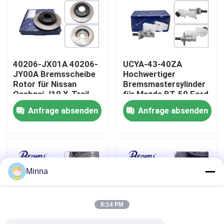
Über uns
Werksbesichtigung
40206-JX01A 40206-
UCYA-43-40ZA
JY00A Bremsscheibe
Hochwertiger
Rotor für Nissan
Bremsmastersylinder
Qualitätskontrolle
Qashqai J10 X-Trail
für Mazda BT-50 Ford
T31 Juke
Ranger
Anfrage absenden
Anfrage absenden
Kontaktiere uns
Nachrichten
Minna
Fälle
8:14 PM
Bitte um ein Angebot