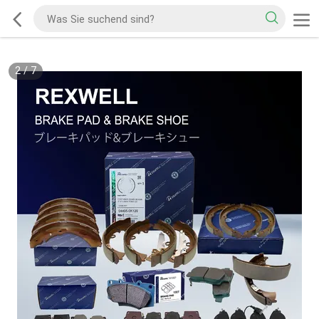
2
/
7