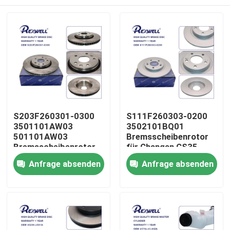
S203F260301-0300
S111F260303-0200
3501101AW03
3502101BQ01
501101AW03
Bremsscheibenrotor
Bremsscheibenrotor
für Changan CS35
für Changan CS55
Zu Hause
Anfrage absenden
Anfrage absenden
Produkte
Videos