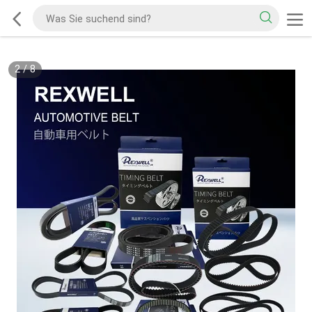
2
/
8