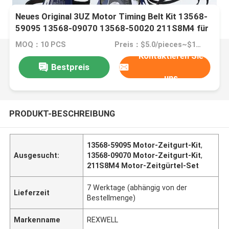
Neues Original 3UZ Motor Timing Belt Kit 13568-
59095 13568-09070 13568-50020 211S8M4 für
den TOYOTA LAND CRUISER LEXUS LX470 1UR
MOQ：10 PCS
Preis：$5.0/pieces~$10.0pieces
2UZ
Kontaktieren Sie
Bestpreis
uns
PRODUKT-BESCHREIBUNG
13568-59095 Motor-Zeitgurt-Kit
,
Ausgesucht:
13568-09070 Motor-Zeitgurt-Kit
,
211S8M4 Motor-Zeitgürtel-Set
7 Werktage (abhängig von der
Lieferzeit
Bestellmenge)
Markenname
REXWELL