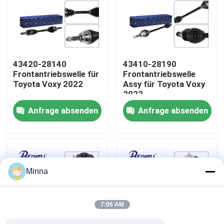
Über uns
Werksbesichtigung
43420-28140
43410-28190
Frontantriebswelle für
Frontantriebswelle
Toyota Voxy 2022
Assy für Toyota Voxy
Qualitätskontrolle
2022
Anfrage absenden
Anfrage absenden
Kontaktiere uns
Nachrichten
Minna
Fälle
7:06 AM
Bitte um ein Angebot