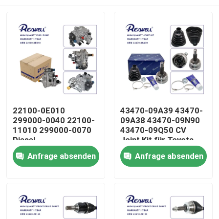
22100-0E010
43470-09A39 43470-
299000-0040 22100-
09A38 43470-09N90
11010 299000-0070
43470-09Q50 CV
Diesel-
Joint Kit für Toyota
Kraftstoffpumpenaggregat
Corolla 1CD 1ND 1ZZ
Zu Hause
Anfrage absenden
Anfrage absenden
für Toyota Hilux Revo
Avensis 1AZ 2AZ
Prado Fortuner 1GD
2GD
Produkte
Videos