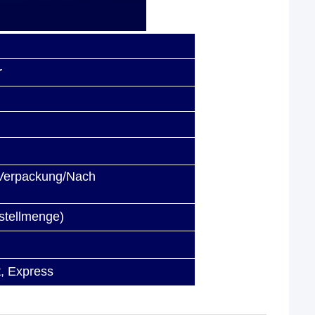
r
Verpackung/Nach
stellmenge)
t, Express