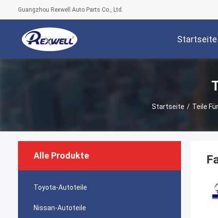
Guangzhou Rexwell Auto Parts Co., Ltd.
Startseite
T
Startseite
/
Teile F
Alle Produkte
F
Toyota-Autoteile
Nissan-Autoteile