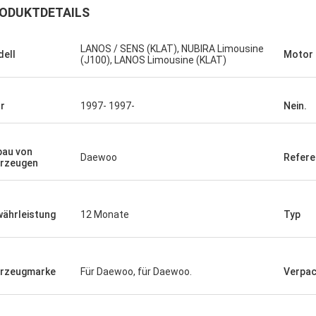
ODUKTDETAILS
LANOS / SENS (KLAT), NUBIRA Limousine
ell
Motor
(J100), LANOS Limousine (KLAT)
r
1997- 1997-
Nein.
bau von
Daewoo
Refer
rzeugen
ährleistung
12 Monate
Typ
rzeugmarke
Für Daewoo, für Daewoo.
Verpa