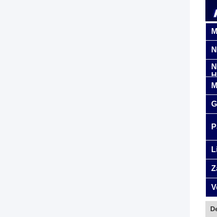
M
N
N
H
M
G
P
L
Z
V
De