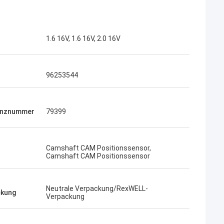
1.6 16V, 1.6 16V, 2.0 16V
96253544
enznummer
79399
Camshaft CAM Positionssensor,
Camshaft CAM Positionssensor
Neutrale Verpackung/RexWELL-
ckung
Verpackung