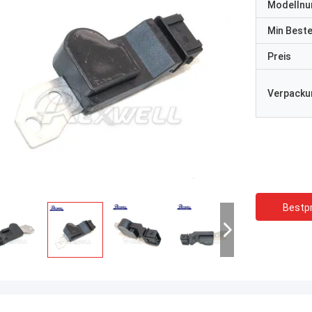
Modelln
Min Best
Preis
Verpacku
Bestpr