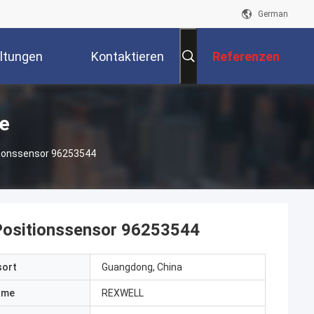
German
ltungen
Kontaktieren
Referenzen
Sie Uns
te
tionssensor 96253544
Positionssensor 96253544
sort
Guangdong, China
ame
REXWELL