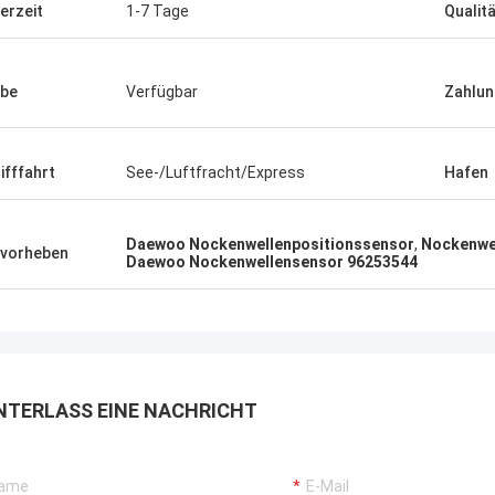
ferzeit
1-7 Tage
Qualit
be
Verfügbar
Zahlun
ifffahrt
See-/Luftfracht/Express
Hafen
Daewoo Nockenwellenpositionssensor
,
Nockenwe
vorheben
Daewoo Nockenwellensensor 96253544
NTERLASS EINE NACHRICHT