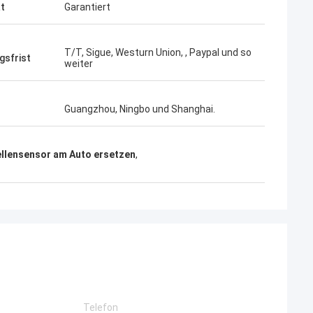
ät
Garantiert
T/T, Sigue, Westurn Union, , Paypal und so
gsfrist
weiter
Guangzhou, Ningbo und Shanghai.
llensensor am Auto ersetzen
,