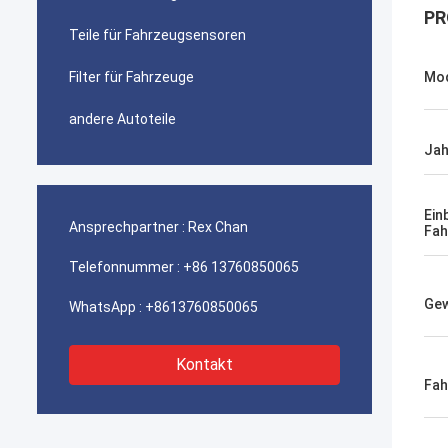
PR
Teile für Fahrzeugsensoren
Filter für Fahrzeuge
Mod
andere Autoteile
Jah
Ein
Ansprechpartner :
Rex Chan
Fah
Telefonnummer :
+86 13760850065
Gew
WhatsApp :
+8613760850065
Kontakt
Fah