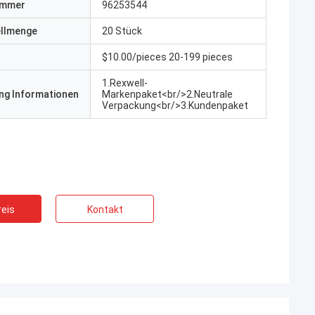
ummer
96253544
ellmenge
20 Stück
$10.00/pieces 20-199 pieces
1.Rexwell-
ng Informationen
Markenpaket<br/>2.Neutrale
Verpackung<br/>3.Kundenpaket
eis
Kontakt