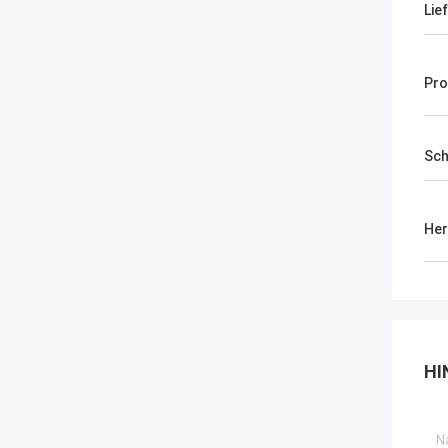
Lie
Pro
Sch
Her
HI