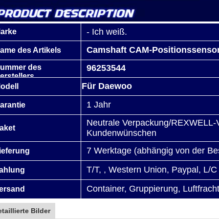
- Ich weiß.
arke
Camshaft CAM-Positionssenso
ame des Artikels
ummer des
96253544
erstellers
Für Daewoo
odell
1 Jahr
arantie
Neutrale Verpackung/REXWELL-
aket
Kundenwünschen
7 Werktage (abhängig von der Be
ieferung
T/T, , Western Union, Paypal, L/C
ahlung
Container, Gruppierung, Luftfrach
ersand
taillierte Bilder